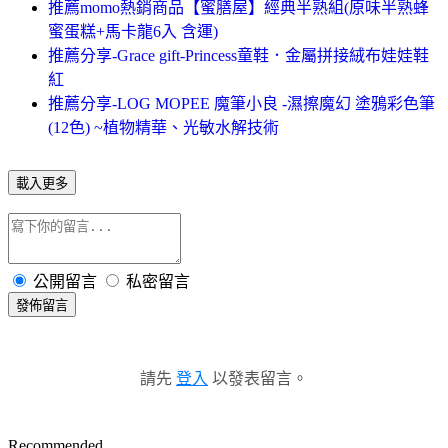
推薦momo熱銷商品【蜜膳屋】經典半熟組(原味半熟蜂
蜜蛋糕+馬卡龍6入 含運)
推薦分享-Grace gift-Princess童鞋．金屬拼接絨布娃娃鞋
紅
推薦分享-LOG MOPEE 魔筆小良 -濕擦魔幻 塗鴉彩色筆
(12色) ~植物精華、光敏水解技術
載入更多
公開留言
私密留言
發佈留言
請先
登入
以發表留言。
Recommended