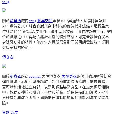
snug
關於
除臭襪
廠商
snug
:
腳臭剋星
全襪100?臭通紗，超強除臭吸汗
力、透氣乾爽。結合竹炭與奈米科技的優質機能纖維，是將孟宗
竹經過1000度C高溫炭化後，運用奈米技術，將竹炭粉末完全地融
合於纖維之中，再配合纖維本身的特殊結構，可完全發揮竹炭本
身除臭功能的特性，並產生人體所需負離子與阻絕電磁波，達到
健康穿襪的舒適。
塑身衣
關於
塑身衣
廠商
equmen
男性塑身衣:
男塑身衣
的設計強調材質結合
彈性纖維、尼龍和聚酯纖維，能自然收緊腰腹脂肪、提拉肩膀，
更可以和緩地拉直背部，以達到調整姿勢身型。在最大極限活動
中，協助支撐核心肌肉、手肘和前臂，藉由保持肌肉溫暖、提升
身體機能和改善姿勢，幫助提升運動時的最佳肌能和減少受傷風
險。
魚鬆
丸文