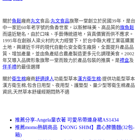
關於
魚鬆
廠商
丸文
食品:
丸文食品
旗聚一堂創立於民國39年，是台
中一家近60年老字號的魚香世家，以新鮮味美、高品質的
旗魚鬆
而遠近馳名，由於口味、手藝傳統道地，貨真價實而供不應求。
1995年在創辦人梁火村的大力經營下，於台中縣大裡工業區購置
土地，興建近千坪的現代自動化安全衛生廠房，全面提升產品品
質、增加產量，並由魚產結合農產製造更多元化調理美食。2002
年又導入品牌形象旗聚一堂而致力於產品包裝的推廣。是
禮盒
及
伴手禮
的最佳選擇
關於
衛生棉
廠商
舒適達人
功能型草本
漢方衛生棉
:提供功能型草本
漢方衛生棉,包含日用型、夜用型、護墊型、量少型等衛生棉產品
資訊,天然草本舒緩經期悶熱不適
推薦分享-Angela童衣著 可愛吊帶連身裙AS1434
推薦momo熱銷商品【NONG SHIM】農心醡醬麵(32包-
箱)