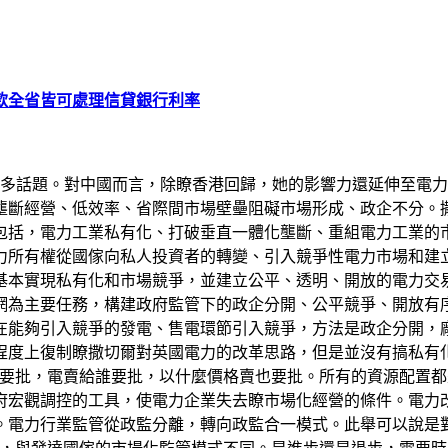
款全省皆可處理信貸銀行利率
許多話題。對中國而言，除瞭香港回歸，她的影響力還延伸至電力
壟斷經營、低效率、省際間市場壁壘阻礙市場形成、政企不分。
施包括，電力工業私有化、打破垂直一體化壟斷、重組電力工業的
電力所有權從國傢向私人投資者的轉變、引入競爭性電力市場和
本實現私有化和市場競爭，並建立公平、透明、開放的電力交易
網為主要任務，構建政府監管下的政企分開、公平競爭、開放有
在能夠引入競爭的發電、售電環節引入競爭，方法是政企分開，
程度上復制瞭撒切爾對英國電力的改革思路，但是並沒有搞私有
廠要批，電賣給誰要批，以什麼價格賣也要批。所有的資源配置都
府宏觀調控的工具，使電力企業失去瞭市場化經營的條件。電力
。電力行業監管從政監分離，轉向政監合一模式。此舉可以說是