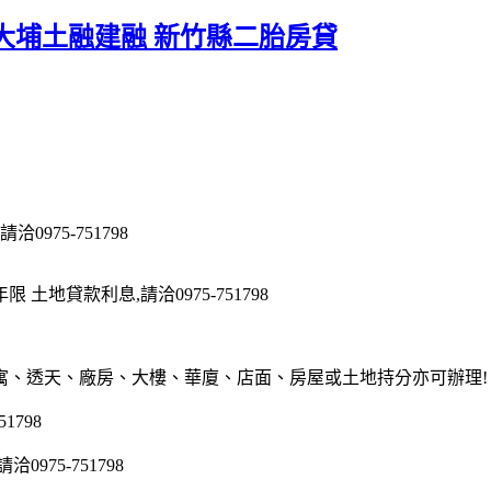
大埔土融建融 新竹縣二胎房貸
975-751798
地貸款利息,請洽0975-751798
寓、透天、廠房、大樓、華廈、店面、房屋或土地持分亦可辦理!
1798
75-751798