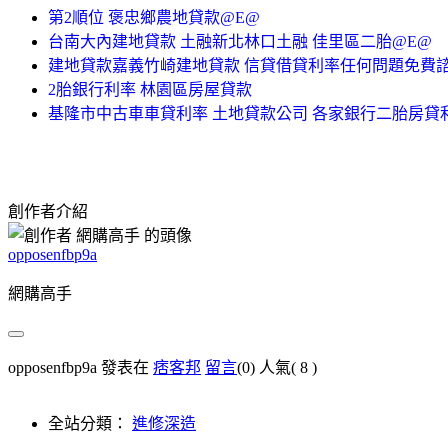
第2順位 褒忠鄉農地貸款@E@
台南大內建地貸款 土融新北林口土融 佳里區二胎@E@
建地貸款嘉義竹崎建地貸款 信貸借貸利率任何問題免費
2胎銀行利率 林園區房屋貸款
基隆市中古車車貸利率 土地貸款公司 各家銀行二胎房貸
創作者介紹
opposenfbp9a
網購高手
opposenfbp9a 發表在
痞客邦
留言
(0)
人氣(
8
)
全站分類：
進修深造