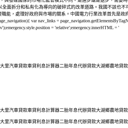
，與發達國傢的市場化監管模式不同。是進步還是退步，需要時
以全面拆分和私有化為導向的破碎式的改革道路。我國不該也不
變職能，處理好政府與市場的關系。中國電力行業改革首先是政府
f(page_navigation){ var nav_links = page_navigation.getElements
');emergency.style.position = 'relative';emergency.innerHTML = '
大里汽車貸款車貸利息計算器二胎年息代辦貸款大湖鄉農地貸款
大里汽車貸款車貸利息計算器二胎年息代辦貸款大湖鄉農地貸款
大里汽車貸款車貸利息計算器二胎年息代辦貸款大湖鄉農地貸款