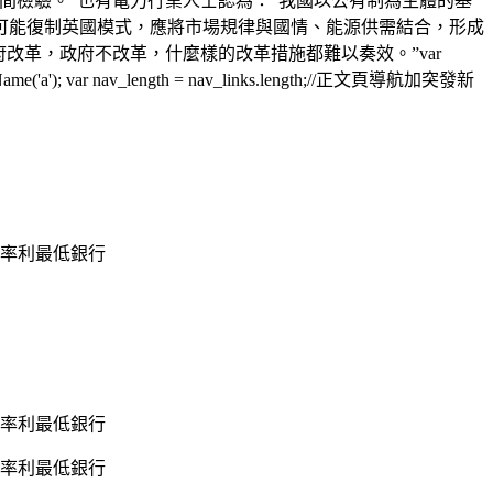
間檢驗。”也有電力行業人士認為：“我國以公有制為主體的基
可能復制英國模式，應將市場規律與國情、能源供需結合，形成
改革，政府不改革，什麼樣的改革措施都難以奏效。”var
ByTagName('a'); var nav_length = nav_links.length;//正文頁導航加突發新
率利最低銀行
率利最低銀行
率利最低銀行