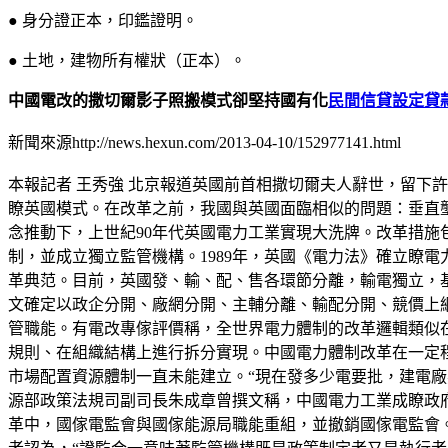
● 身分證正本，印鑑證明。
● 土地，建物所有權狀（正本）。
中國電改的撒切爾影子照搬模式卻堅持國有化
民間信貸設定貸
新聞來源http://news.hexun.com/2013-04-10/152977141.html
本報記者 王秀強 北京報道英國前首相撒切爾夫人辭世，留下
瞭英國模式。在改革之前，我國與英國面臨相似的問題：垂直
念推動下，上世紀90年代英國電力工業實現大洗牌。改革措
制，並成立獨立監管機構。1989年，英國《電力法》確立瞭
革典范。目前，英國發、輸、配、售各環節分離，輸電獨立，基
文確定以政企分開、廠網分開、主輔分離、輸配分開、競價上
管職能。有電改專傢評價稱，全世界電力體制的改革邏輯類似
規則、在組織結構上進行拆分實現。中國電力體制改革在一定
市場配置資源體制一直未能建立。“現在發多少電要批，建電
源部政策法規司副司長朱成章曾撰文稱，中國電力工業成瞭政
革中，國傢電監會與國傢能源局職能重組，並撤銷國傢電監會