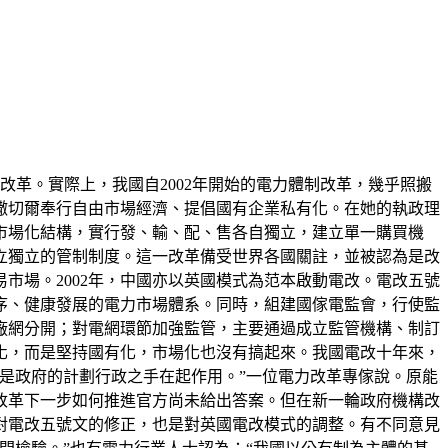
改革。實際上，我國自2002年開始的電力體制改革，幾乎照搬
撒切爾奉行自由市場經濟、提倡國有企業私有化。在她的執政理
市場化結構，實行發、輸、配、售各自獨立，建立單一購買機
建立獨立的管制制度。這一改革備受世界各國關註，並被認為是改
市場。2002年，中國亦以英國模式為范本啟動電改。電改五號
序、健康發展的電力市場體系。同時，組建國傢電監會，行使監
廠網分開；對電網環節加強監管，主要通過成立監管機構、制訂
化，而是堅持國有化，市場化也沒有搞起來。我國電改十年來，
是政府的計劃行政之手在起作用。”一位電力改革專傢說。原能
改革下一步如何推進官方尚未給出答案。但在新一輪政府機構改
對電改五號文的修正，也是對英國電改模式的調整。有不同意見